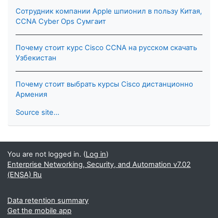
Сотрудник компании Apple шпионил в пользу Китая,
CCNA Cyber Ops Сумгаит
Почему стоит курс Cisco CCNA на русском скачать
Узбекистан
Почему стоит выбрать курсы Cisco дистанционно
Армения
Source site...
You are not logged in. (
Log in
)
Enterprise Networking, Security, and Automation v7.02
(ENSA) Ru
Data retention summary
Get the mobile app