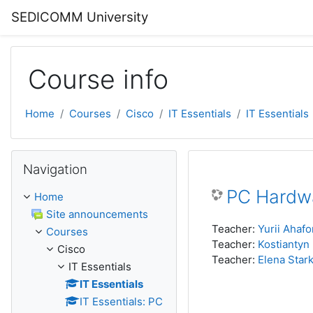
Skip to main content
SEDICOMM University
Course info
Home
Courses
Cisco
IT Essentials
IT Essentials
Skip Navigation
Navigation
PC Hardw
Home
Site announcements
Teacher:
Yurii Ahaf
Courses
Teacher:
Kostianty
Cisco
Teacher:
Elena Star
IT Essentials
IT Essentials
IT Essentials: PC