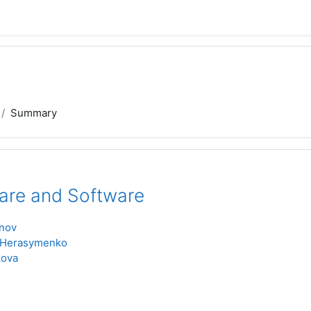
Summary
are and Software
onov
n Herasymenko
kova